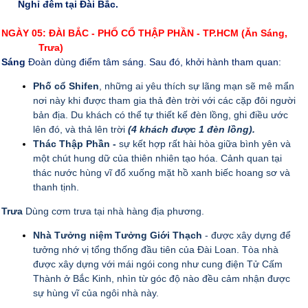
Nghỉ đêm tại Đài Bắc.
NGÀY 05: ĐÀI BẮC - PHỐ CỔ THẬP PHẦN - TP.HCM (Ăn Sáng,
Trưa)
Sáng
Đoàn dùng điểm tâm sáng. Sau đó, khởi hành tham quan:
Phố cổ Shifen
, những ai yêu thích sự lãng mạn sẽ mê mẩn
nơi này khi được tham gia thả đèn trời với các cặp đôi người
bản địa. Du khách có thể tự thiết kế đèn lồng, ghi điều ước
lên đó, và thả lên trời
(4 khách được 1 đèn lồng).
Thác Thập Phần -
sự kết hợp rất hài hòa giữa bình yên và
một chút hung dữ của thiên nhiên tạo hóa. Cảnh quan tại
thác nước hùng vĩ đổ xuống mặt hồ xanh biếc hoang sơ và
thanh tịnh.
Trưa
Dùng cơm trưa tại nhà hàng địa phương.
Nhà Tưởng niệm Tưởng Giới Thạch
- được xây dựng để
tưởng nhớ vị tổng thống đầu tiên của Đài Loan. Tòa nhà
được xây dựng với mái ngói cong như cung điện Tử Cấm
Thành
ở Bắc Kinh, nhìn từ góc độ nào đều cảm nhận được
sự hùng vĩ của ngôi nhà này.