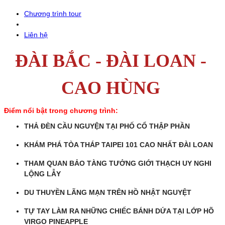
Chương trình tour
Liên hệ
ĐÀI BẮC - ĐÀI LOAN -
CAO HÙNG
Điểm nổi bật trong chương trình:
THẢ ĐÈN CẦU NGUYỆN TẠI PHỐ CỔ THẬP PHẦN
KHÁM PHÁ TÒA THÁP TAIPEI 101 CAO NHẤT ĐÀI LOAN
THAM QUAN BẢO TÀNG TƯỞNG GIỚI THẠCH UY NGHI
LỘNG LẪY
DU THUYỀN LÃNG MẠN TRÊN HỒ NHẬT NGUYỆT
TỰ TAY LÀM RA NHỮNG CHIẾC BÁNH DỨA TẠI LỚP HÕ
VIRGO PINEAPPLE