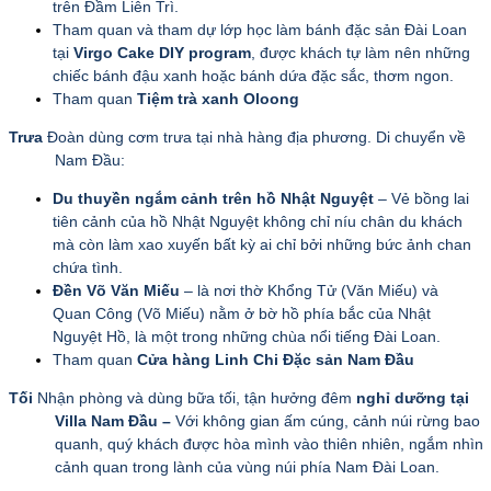
trên Đầm Liên Trì.
Tham quan và tham dự lớp học làm bánh đặc sản Đài Loan
tại
Virgo Cake
DIY program
, được khách tự làm nên những
chiếc bánh đậu xanh hoặc bánh dứa đặc sắc, thơm ngon.
Tham quan
Tiệm trà xanh Oloong
Trưa
Đoàn dùng cơm trưa tại nhà hàng địa phương. Di chuyển về
Nam Đầu:
Du thuyền ngắm cảnh trên hồ Nhật Nguyệt
– Vẻ bồng lai
tiên cảnh của hồ Nhật Nguyệt không chỉ níu chân du khách
mà còn làm xao xuyến bất kỳ ai chỉ bởi những bức ảnh chan
chứa tình.
Đền Võ Văn Miếu
– là nơi thờ Khổng Tử (Văn Miếu) và
Quan Công (Võ Miếu) nằm ở bờ hồ phía bắc của Nhật
Nguyệt Hồ, là một trong những chùa nổi tiếng Đài Loan.
Tham quan
Cửa hàng Linh Chi Đặc sản Nam Đầu
Tối
Nhận phòng và dùng bữa tối, tận hưởng đêm
nghỉ dưỡng tại
Villa Nam Đầu –
Với không gian ấm cúng, cảnh núi rừng bao
quanh, quý khách được hòa mình vào thiên nhiên, ngắm nhìn
cảnh quan trong lành của vùng núi phía Nam Đài Loan.