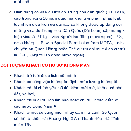
mới nhất.
Hiện đang có visa du lịch do Trung hoa dân quốc (Đài Loan)
cấp trong vòng 10 năm qua, mà không vi phạm pháp luật;
tuy nhiên điều kiện ưu đãi này sẽ không được áp dụng đối
những visa do Trung Hoa Dân Quốc (Đài Loan) cấp mang kí
hiệu visa là
「
FL
」
(visa Người lao động nước ngoài),
「
X
」
(visa khác),
「
P; with Special Permission from MOFA
」
(visa
chuyên án Quan Hồng) hoặc Thẻ cư trú ghi mục đích cư trú
là
「
FL
」
(Người lao động nước ngoài).
ĐỐI TƯỢNG KHÁCH CÓ HỒ SƠ KHÔNG MẠNH
Khách trẻ tuổi đi du lịch một mình.
Khách có công việc không ổn định, mức lương không tốt.
Khách có tài chính yếu: sổ tiết kiệm mới mở, không có nhà
đất, xe hơi, …
Khách chưa đi du lịch lần nào hoặc chỉ đi 1 hoặc 2 lần ở
các nước Đông Nam Á
Khách ở một số vùng miền nhạy cảm mà Lãnh Sự Quán
có thể từ chối: Hải Phòng, Nghệ An, Thanh Hóa, Hà Tĩnh,
miền Tây...