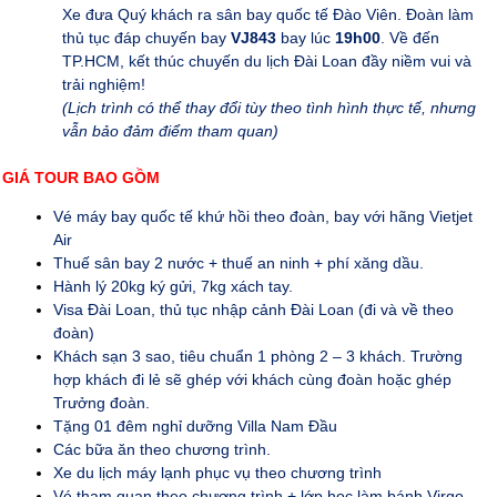
Xe đưa Quý khách ra sân bay quốc tế Đào Viên. Đoàn làm
thủ tục đáp chuyến bay
VJ843
bay lúc
19h00
. Về đến
TP.HCM, kết thúc chuyến du lịch Đài Loan đầy niềm vui và
trải nghiệm!
(Lịch trình có thể thay đổi tùy theo tình hình thực tế, nhưng
vẫn bảo đảm điểm tham quan)
GIÁ TOUR BAO GỒM
Vé máy bay quốc tế khứ hồi theo đoàn, bay với hãng Vietjet
Air
Thuế sân bay 2 nước + thuế an ninh + phí xăng dầu.
Hành lý 20kg ký gửi, 7kg xách tay.
Visa Đài Loan, thủ tục nhập cảnh Đài Loan (đi và về theo
đoàn)
Khách sạn 3 sao, tiêu chuẩn 1 phòng 2 – 3 khách. Trường
hợp khách đi lẻ sẽ ghép với khách cùng đoàn hoặc ghép
Trưởng đoàn.
Tặng 01 đêm nghỉ dưỡng Villa Nam Đầu
Các bữa ăn theo chương trình.
Xe du lịch máy lạnh phục vụ theo chương trình
Vé tham quan theo chương trình + lớp học làm bánh Virgo