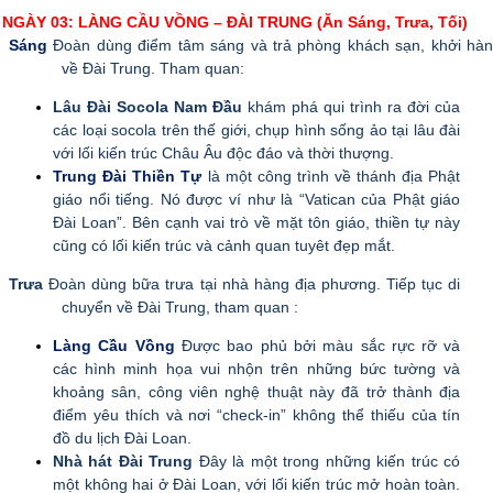
NGÀY 03: LÀNG CẦU VỒNG – ĐÀI TRUNG (Ăn Sáng, Trưa, Tối)
Sáng
Đoàn dùng điểm tâm sáng và trả phòng khách sạn, khởi hà
về Đài Trung. Tham quan:
Lâu Đài Socola Nam Đầu
khám phá qui trình ra đời của
các loại socola trên thế giới, chụp hình sống ảo tại lâu đài
với lối kiến trúc Châu Âu độc đáo và thời thượng.
Trung Đài Thiền Tự
là một công trình về thánh địa Phật
giáo nổi tiếng. Nó được ví như là “Vatican của Phật giáo
Đài Loan”. Bên cạnh vai trò về mặt tôn giáo, thiền tự này
cũng có lối kiến trúc và cảnh quan tuyêt đẹp mắt.
Trưa
Đoàn dùng bữa trưa tại nhà hàng địa phương. Tiếp tục di
chuyển về Đài Trung, tham quan :
Làng Cầu Vồng
Được bao phủ bởi màu sắc rực rỡ và
các hình minh họa vui nhộn trên những bức tường và
khoảng sân, công viên nghệ thuật này đã trở thành địa
điểm yêu thích và nơi “check-in” không thể thiếu của tín
đồ du lịch Đài Loan.
Nhà hát Đài Trung
Đây là một trong những kiến trúc có
một không hai ở Đài Loan, với lối kiến trúc mở hoàn toàn.