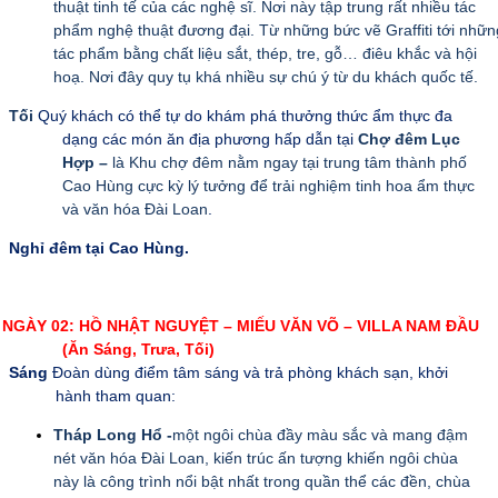
thuật tinh tế của các nghệ sĩ. Nơi này tập trung rất nhiều tác
phẩm nghệ thuật đương đại. Từ những bức vẽ Graffiti tới nhữn
tác phẩm bằng chất liệu sắt, thép, tre, gỗ… điêu khắc và hội
hoạ. Nơi đây quy tụ khá nhiều sự chú ý từ du khách quốc tế.
Tối
Quý khách có thể tự do khám phá thưởng thức ẩm thực đa
dạng các món ăn địa phương hấp dẫn tại
Chợ đêm Lục
Hợp –
là Khu chợ đêm nằm ngay tại trung tâm thành phố
Cao Hùng cực kỳ lý tưởng để trải nghiệm tinh hoa ẩm thực
và văn hóa Đài Loan
.
Nghỉ đêm tại Cao Hùng.
NGÀY 02: HỒ NHẬT NGUYỆT – MIẾU VĂN VÕ – VILLA NAM ĐẦU
(Ăn Sáng, Trưa, Tối)
Sáng
Đoàn dùng điểm tâm sáng và trả phòng khách sạn, khởi
hành tham quan:
Tháp Long Hổ -
một ngôi chùa đầy màu sắc và mang đậm
nét văn hóa Đài Loan, kiến trúc ấn tượng khiến ngôi chùa
này là công trình nổi bật nhất trong quần thể các đền, chùa