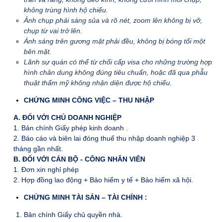
không trùng hình hộ chiếu.
Ảnh chụp phải sáng sủa và rõ nét, zoom lên không bị vỡ,
chụp từ vai trở lên.
Ánh sáng trên gương mặt phải đều, không bị bóng tối một
bên mặt.
Lãnh sự quán có thể từ chối cấp visa cho những trường hợp
hình chân dung không đúng tiêu chuẩn, hoặc đã qua phẫu
thuật thẩm mỹ không nhận diện được hộ chiếu.
CHỨNG MINH CÔNG VIỆC – THU NHẬP
A. ĐỐI VỚI CHỦ DOANH NGHIỆP
1. Bản chính Giấy phép kinh doanh .
2. Báo cáo và biên lai đóng thuế thu nhập doanh nghiệp 3
tháng gần nhất.
B. ĐỐI VỚI CÁN BỘ - CÔNG NHÂN VIÊN
1. Đơn xin nghỉ phép
2. Hợp đồng lao động + Bảo hiểm y tế + Bảo hiểm xã hội.
CHỨNG MINH TÀI SẢN – TÀI CHÍNH :
1. Bản chính Giấy chủ quyền nhà.