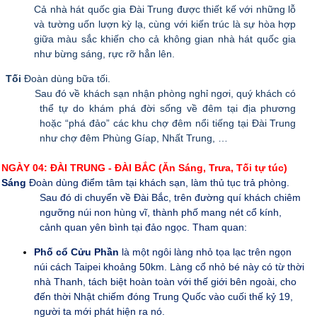
Cả nhà hát quốc gia Đài Trung được thiết kế với những lỗ
và tường uốn lượn kỳ lạ, cùng với kiến trúc là sự hòa hợp
giữa màu sắc khiến cho cả không gian nhà hát quốc gia
như bừng sáng, rực rỡ hẳn lên.
Tối
Đoàn dùng bữa tối.
Sau đó về khách sạn nhận phòng nghỉ ngơi, quý khách có
thể tự do khám phá đời sống về đêm tại địa phương
hoặc “phá đảo” các khu chợ đêm nổi tiếng tại Đài Trung
như chợ đêm Phùng Gíap, Nhất Trung, …
NGÀY 04: ĐÀI TRUNG - ĐÀI BẮC (Ăn Sáng, Trưa, Tối tự túc)
Sáng
Đoàn dùng điểm tâm tại khách sạn, làm thủ tục trả phòng.
Sau đó di chuyển về Đài Bắc, trên đường quí khách chiêm
ngưỡng núi non hùng vĩ, thành phố mang nét cổ kính,
cảnh quan yên bình tại đảo ngọc. Tham quan:
Phố cổ Cửu Phần
là một ngôi làng nhỏ tọa lạc trên ngọn
núi cách Taipei khoảng 50km. Làng cổ nhỏ bé này có từ thời
nhà Thanh, tách biệt hoàn toàn với thế giới bên ngoài, cho
đến thời Nhật chiếm đóng Trung Quốc vào cuối thế kỷ 19,
người ta mới phát hiện ra nó.