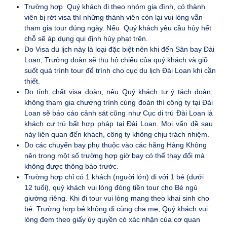
Trường hợp Quý khách đi theo nhóm gia đình, có thành
viên bị rớt visa thì những thành viên còn lại vui lòng vẫn
tham gia tour đúng ngày. Nếu Quý khách yêu cầu hủy hết
chỗ sẽ áp dụng qui định hủy phạt trên.
Do Visa du lịch này là loại đặc biệt nên khi đến Sân bay Đài
Loan, Trưởng đoàn sẽ thu hộ chiếu của quý khách và giữ
suốt quá trình tour để trình cho cục du lịch Đài Loan khi cần
thiết.
Do tính chất visa đoàn, nêu Quý khách tự ý tách đoàn,
không tham gia chương trình cùng đoàn thì công ty tại Đài
Loan sẽ báo cáo cảnh sát cũng như Cục di trú Đài Loan là
khách cư trú bất hợp pháp tại Đài Loan. Mọi vấn đề sau
này liên quan đến khách, công ty không chịu trách nhiệm.
Do các chuyến bay phụ thuộc vào các hãng Hàng Không
nên trong một số trường hợp giờ bay có thể thay đổi mà
không được thông báo trước.
Trường hợp chỉ có 1 khách (người lớn) đi với 1 bé (dưới
12 tuổi), quý khách vui lòng đóng tiền tour cho Bé ngủ
giường riêng. Khi đi tour vui lòng mang theo khai sinh cho
bé. Trường hợp bé không đi cùng cha mẹ, Quý khách vui
lòng đem theo giấy ủy quyền có xác nhận của cơ quan