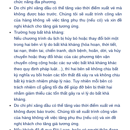
chức năng địa phương.
Do chi phí xăng dầu có thể tăng vào thời điểm xuất vé mà
không được báo trước. Chúng tôi sẽ xuất trình công văn
của hàng không về việc tăng phụ thu (nếu có) và xin đề
nghị khách cho tăng giá tương ứng.
Trường hợp bất khả kháng:
Nếu chương trình du lịch bị hủy bỏ hoặc thay đổi bởi một
trong hai bên vì lý do bất khả kháng (hỏa hoạn, thời tiết,
tai nạn, thiên tai, chiến tranh, dịch bệnh, hoãn, dời, và hủy
chuyến hoặc thay đổi khác của các phương tiện vận
chuyển công cộng hoặc các sự việc bất khả kháng khác
theo quy định pháp luật…), thì hai bên sẽ không chịu bất
kỳ nghĩa vụ bồi hoàn các tổn thất đã xảy ra và không chịu
bất kỳ trách nhiệm pháp lý nào. Tuy nhiên mỗi bên có
trách nhiệm cố gắng tối đa để giúp đỡ bên bị thiệt hại
nhằm giảm thiểu các tổn thất gây ra vì lý do bất khả
kháng.
Do chi phí xăng dầu có thể tăng vào thời điểm xuất vé mà
không được báo trước. Chúng tôi sẽ xuất trình công văn
của hàng không về việc tăng phụ thu (nếu có) và xin đề
nghị khách cho tăng giá tương ứng
.
Nếu khách đã đi qua Đài Loan, hoặc có người thân đang