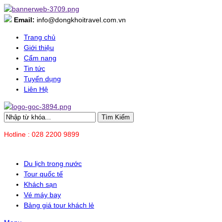
Email:
info@dongkhoitravel.com.vn
Trang chủ
Giới thiệu
Cẩm nang
Tin tức
Tuyển dụng
Liên Hệ
Tìm Kiếm
Hotline : 028 2200 9899
Du lịch trong nước
Tour quốc tế
Khách sạn
Vé máy bay
Bảng giá tour khách lẻ