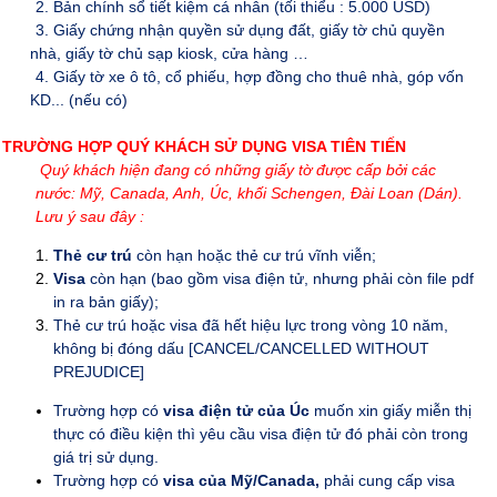
2. Bản chính sổ tiết kiệm cá nhân (tối thiểu : 5.000 USD)
3. Giấy chứng nhận quyền sử dụng đất, giấy tờ chủ quyền
nhà, giấy tờ chủ sạp kiosk, cửa hàng …
4. Giấy tờ xe ô tô, cổ phiếu, hợp đồng cho thuê nhà, góp vốn
KD... (nếu có)
TRƯỜNG HỢP QUÝ KHÁCH SỬ DỤNG VISA TIÊN TIẾN
Quý khách hiện đang có những giấy tờ được cấp bởi các
nước: Mỹ, Canada, Anh, Úc, khối Schengen, Đài Loan (Dán).
Lưu ý sau đây :
Thẻ cư trú
còn hạn hoặc thẻ cư trú vĩnh viễn;
Visa
còn hạn (bao gồm visa điện tử, nhưng phải còn file pdf
in ra bản giấy);
Thẻ cư trú hoặc visa đã hết hiệu lực trong vòng 10 năm
,
không bị đóng dấu [CANCEL/CANCELLED WITHOUT
PREJUDICE]
Trường hợp có
visa điện tử của Úc
muốn xin giấy miễn thị
thực có điều kiện thì yêu cầu visa điện tử đó phải còn trong
giá trị sử dụng.
Trường hợp có
visa của Mỹ/Canada,
phải cung cấp visa