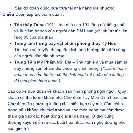
Sau đó đoàn dùng bữa trưa tại nhà hàng địa phương.
Chiều
Đoàn tiếp tục tham quan :
Tòa tháp Taipei 101
– tòa nhà cao 101 tầng nổi tiếng nhất
và là niềm tự hào của người dân Đài Loan (chi phí tự túc lên
tầng 89 của tòa tháp
Trung tâm trưng bày vật phẩm phong thủy Tỳ Hưu –
Tìm hiểu về truyền thống tâm linh ảnh hưởng đến đời sống
của người dân địa phương.
Trung Tâm Mỹ Phẩm Nội Địa –
Trải nghiệm và mua sắm tại
đây những sản phẩm địa phương chất lượng
.
(**Điểm tham
quan mua sắm bổ trợ, có thể linh hoạt rút ngắn nếu không
đủ thời gian tham quan.)
Sau đó xe đưa đoàn về khách sạn nhận phòng nghỉ ngơi. Quý
khách có thể tự do khám phá
Chợ đêm Tây Môn Đinh hoặc các
Chợ đêm địa phương
không chỉ khiến bạn say mê, đắm chìm
trong bầu không khí thời trang và các món ngon mà còn được
tham gia vào các hoạt động giải trí đa dạng. Ở đây cũng
thường xuyên diễn ra các buổi hoà nhạc, văn nghệ đường phố
của giới trẻ.