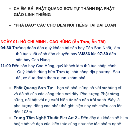
CHIÊM BÁI PHẬT QUANG SƠN TỰ THÁNH ĐỊA PHẬT
GIÁO LINH THIÊNG
“PHÁ ĐẢO” CÁC CHỢ ĐÊM NỔI TIẾNG TẠI ĐÀI LOAN
NGÀY 01: HỒ CHÍ MINH - CAO HÙNG
(Ăn Trưa, Ăn Tối)
04:30
Trưởng đoàn đón quý khách tại sân bay Tân Sơn Nhất, làm
thủ tục xuất cảnh đón chuyến bay
VJ886
lúc
07:30
đến
sân bay Cao Hùng.
11:00
Đến sân bay Cao Hùng, quý khách làm thủ tục nhập cảnh.
Quý khách dùng bữa Trưa tại nhà hàng địa phương. Sau
đó, xe đưa đoàn tham quan khám phá:
Phật Quang Sơn Tự
– bạn sẽ phải sững sờ với sự hùng vĩ
và đồ sộ của các công trình nơi đây. Pho tượng Phật sừng
sững, nổi bật với nụ cười hiền từ trên nền trời xanh. Đây là
pho tượng đồng cao nhất thế giới hiện nay với chiều cao lên
đến 108m.
Trung Tâm Nghệ Thuật Pier Art 2 -
Đến đây du khách sẽ bị 
hoặc bởi vẻ đẹp của kiến trúc cũng như các tác phẩm nghệ