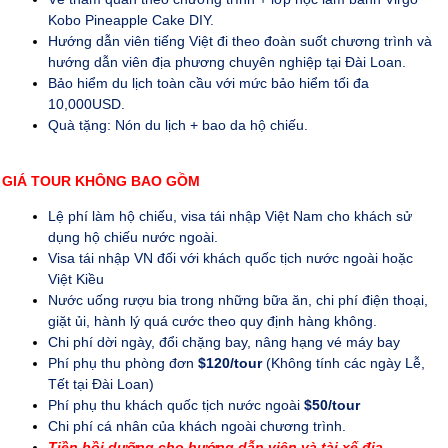
Kobo Pineapple Cake DIY.
Hướng dẫn viên tiếng Việt đi theo đoàn suốt chương trình và
hướng dẫn viên địa phương chuyên nghiệp tại Đài Loan.
Bảo hiểm du lịch toàn cầu với mức bảo hiểm tối đa
10,000USD.
Quà tặng: Nón du lịch + bao da hộ chiếu.
GIÁ TOUR KHÔNG BAO GỒM
Lệ phí làm hộ chiếu, visa tái nhập Việt Nam cho khách sử
dụng hộ chiếu nước ngoài.
Visa tái nhập VN đối với khách quốc tịch nước ngoài hoặc
Việt Kiều
Nước uống rượu bia trong những bữa ăn, chi phí điện thoại,
giặt ủi, hành lý quá cước theo quy định hàng không.
Chi phí dời ngày, đổi chặng bay, nâng hạng vé máy bay
Phí phụ thu phòng đơn
$120/tour
(Không tính các ngày Lễ,
Tết tại Đài Loan)
Phí phụ thu khách quốc tịch nước ngoài
$50/tour
Chi phí cá nhân của khách ngoài chương trình.
Tiền bồi dưỡng cho hướng dẫn viên và tài xế địa