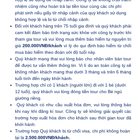
nhiệm cũng như hoàn trả lại tiền tour cùng các chi phí
phát sinh nếu giấy tờ nhập cảnh của quý khách sử dụng
không hợp lệ và bị từ chối nhập cảnh.
Đối với khách hàng trên 75 tuổi gia đình và quý khách phải
cam kết đảm bảo tình trạng sức khỏe với công ty trước khi
tham gia tour và vui lòng mua thêm bảo hiểm tự nguyện trị
giá
200.000VNĐ/khách
vì lý do qui định bảo hiểm từ chối
mua bảo hiểm theo đoàn với độ tuổi này.
Quý khách mang thai vui lòng báo cho nhân viên bán tour
để được tư vấn thêm thông tin. Vì lí do an toàn công ty sẽ
không nhận khách mang thai dưới 3 tháng và trên 6 tháng
tuổi tính đến ngày khởi hành.
Trường hợp chỉ có 1 khách (người lớn) đi với 1 bé (dưới
12 tuổi), quý khách vui lòng đóng tiền tour cho Bé ngủ
giường riêng.
Quý khách có nhu cầu xuất hóa đơn, vui lòng thông báo
khi nay khi đăng kí tour. Công ty sẽ không giải quyết các
trường hợp xuất hóa đơn cho khách sau thời gian tour đã
khởi hành.
Trường hợp Quý khách bị từ chối visa, chi phí không hoàn
lại là
2.500.000VNĐ/khách.