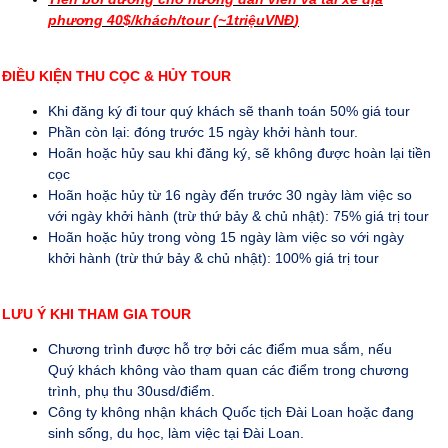
phương
40$
/khách
/tour (~1triệuVNĐ
)
ĐIỀU KIỆN THU CỌC & HỦY TOUR
Khi đăng ký đi tour quý khách sẽ
thanh toán 50% giá tour
Phần còn lại: đóng trước 15 ngày khởi hành tour.
Hoãn hoặc hủy sau khi đăng ký, sẽ không được hoàn lại tiền
cọc
Hoãn hoặc hủy từ 16 ngày đến trước 30 ngày làm việc so
với ngày khởi hành (trừ thứ bảy & chủ nhật): 75% giá trị tour
Hoãn hoặc hủy trong vòng 15 ngày làm việc so với ngày
khởi hành (trừ thứ bảy & chủ nhật): 100% giá trị tour
LƯU Ý KHI THAM GIA TOUR
Chương trình được hỗ trợ bởi các điểm mua sắm, nếu
Quý khách không vào th
a
m quan các điểm trong chương
trình, phụ thu
30
usd/điểm
.
Công ty không nhận khách Quốc tịch Đài Loan hoặc đang
sinh sống, du học, làm việc tại Đài Loan.