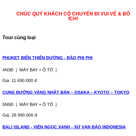
CHÚC QUÝ KHÁCH CÓ CHUYẾN ĐI VUI VẺ & BỔ
ÍCH!
Tour cùng loại
PHUKET BIỂN THIÊN ĐƯỜNG - ĐẢO PHI PHI
4N3Đ | MÁY BAY + Ô TÔ |
Giá: 11.690.000 đ
CUNG ĐƯỜNG VÀNG NHẬT BẢN – OSAKA – KYOTO – TOKYO
5N5Đ | MÁY BAY + Ô TÔ |
Giá: 26.990.000 đ
BALI ISLAND - VIÊN NGỌC XANH - XỨ VẠN ĐẢO INDONESIA