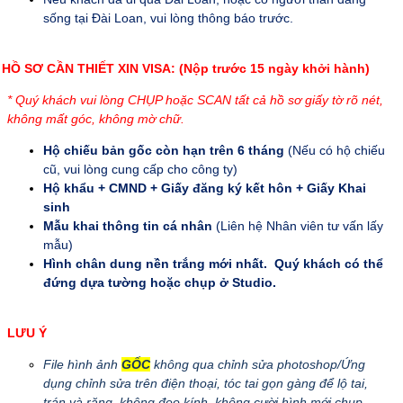
sống tại Đài Loan, vui lòng thông báo trước.
HỒ SƠ CẦN THIẾT XIN VISA: (Nộp trước 15 ngày khởi hành)
* Quý khách vui lòng CHỤP hoặc SCAN tất cả hồ sơ giấy tờ rõ nét,
không mất góc, không mờ chữ.
Hộ chiếu bản gốc còn hạn trên 6 tháng
(Nếu có hộ chiếu
cũ, vui lòng cung cấp cho công ty)
Hộ khẩu + CMND + Giấy đăng ký kết hôn + Giấy Khai
sinh
Mẫu khai thông tin cá nhân
(Liên hệ Nhân viên tư vấn lấy
mẫu)
Hình chân dung nền trắng mới nhất. Quý khách có thể
đứng dựa tường hoặc chụp ở Studio.
LƯU Ý
File hình ảnh
GỐC
không qua chỉnh sửa photoshop/Ứng
dụng chỉnh sửa trên điện thoại, tóc tai gọn gàng để lộ tai,
trán và răng, không đeo kính, không cười hình mới chụp,